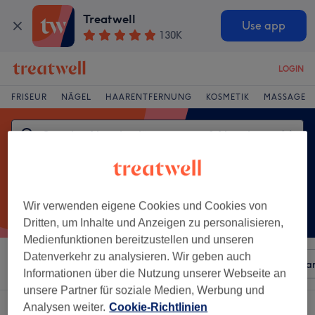
Treatwell
Use app
130K
LOGIN
FRISEUR
NÄGEL
HAARENTFERNUNG
KOSMETIK
MASSAGE
Wir verwenden eigene Cookies und Cookies von
Dritten, um Inhalte und Anzeigen zu personalisieren,
Medienfunktionen bereitzustellen und unseren
Datenverkehr zu analysieren. Wir geben auch
Sortieren nach
Beliebiger Preis
Besonderheiten
Mar
Informationen über die Nutzung unserer Webseite an
unsere Partner für soziale Medien, Werbung und
Analysen weiter.
Cookie-Richtlinien
Ein Salon, der anbietet: