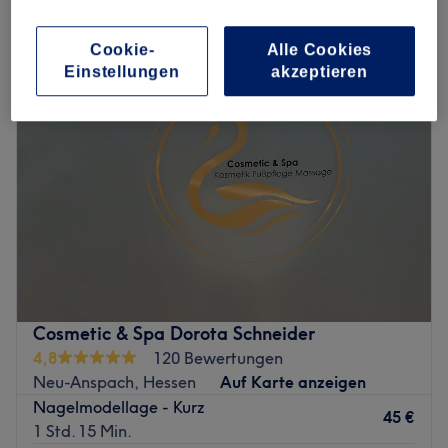
sonstige nagelverlängerungen & nagelverstärkungen in Neu-
Anspach, Hessen
Cookie-
Alle Cookies
Einstellungen
akzeptieren
Cosmetic & Spa Dorota Schneider
4,8
120 Bewertungen
Neu-Anspach, Hessen
Auf Karte anzeigen
Nagelmodellage - Kurz
45 €
1 Std. 15 Min.