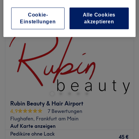
sonstige nagelverlängerungen & nagelverstärkungen in Flughafen,
Frankfurt am Main
Cookie-
Alle Cookies
Einstellungen
akzeptieren
Rubin Beauty & Hair Airport
4,9
7 Bewertungen
Flughafen, Frankfurt am Main
Auf Karte anzeigen
Pediküre ohne Lack
45 €