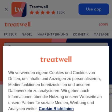
Treatwell
Use app
130K
LOGIN
FRISEUR
NÄGEL
HAARENTFERNUNG
KOSMETIK
MASSAGE
Wir verwenden eigene Cookies und Cookies von
Dritten, um Inhalte und Anzeigen zu personalisieren,
Medienfunktionen bereitzustellen und unseren
Datenverkehr zu analysieren. Wir geben auch
Sortieren nach
Beliebiger Preis
Besonderheiten
Sal
Informationen über die Nutzung unserer Webseite an
unsere Partner für soziale Medien, Werbung und
Analysen weiter.
Cookie-Richtlinien
Ein Salon, der anbietet: