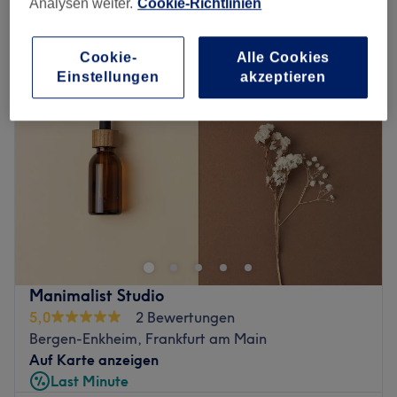
Analysen weiter.
Cookie-Richtlinien
sonstige nagelverlängerungen & nagelverstärkungen in Bergen-
Enkheim, Frankfurt am Main
Cookie-
Alle Cookies
Einstellungen
akzeptieren
Manimalist Studio
5,0
2 Bewertungen
Bergen-Enkheim, Frankfurt am Main
Auf Karte anzeigen
Last Minute