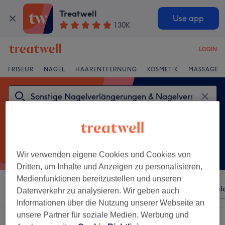
Treatwell
Use app
130K
LOGIN
FRISEUR
NÄGEL
HAARENTFERNUNG
KOSMETIK
MASSAGE
Wir verwenden eigene Cookies und Cookies von
Dritten, um Inhalte und Anzeigen zu personalisieren,
Medienfunktionen bereitzustellen und unseren
Sortieren nach
Beliebiger Preis
Besonderheiten
Sal
Datenverkehr zu analysieren. Wir geben auch
Informationen über die Nutzung unserer Webseite an
unsere Partner für soziale Medien, Werbung und
Ein Salon, der anbietet: