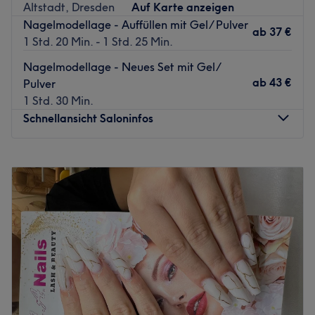
Altstadt, Dresden
Auf Karte anzeigen
Die Haltestelle Cossebauder Straße nằm ở wenigen Geh
Nagelmodellage - Auffüllen mit Gel/ Pulver
Minuten erreichbar.
ab
37 €
1 Std. 20 Min. - 1 Std. 25 Min.
Nhóm Das:
Nagelmodellage - Neues Set mit Gel/
Die ausgebildete Kosmetikerin und der ausgebildete
ab
43 €
Pulver
Kosmetiker haben jahrelange Expertise und setzen alles
1 Std. 30 Min.
daran, dass du das Studio entspannt und erfrischt wieder
Schnellansicht Saloninfos
verlässt.
Đã từng là một salon tuyệt vời:
Montag
09:00
–
20:00
Bầu không khí: Professionell, sauber, angenehm.
Dienstag
09:00
–
20:00
Chuyên môn: Kosmetikbehandlungen.
Mittwoch
09:00
–
20:00
Sản phẩm và nhãn hiệu sản phẩm: Hochwertige Produkte.
Donnerstag
09:00
–
20:00
Thêm: Gelegen trung tâm.
Freitag
09:00
–
20:00
Zurück zur Salonansicht
Samstag
10:00
–
18:00
Sonntag
Geschlossen
Wenn du nach einer Wohlfühloase für deine Hände
suchst, ist Nailed It dein perfektes Nagelstudio in