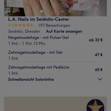
Dresden-Altstadt. In einem entspannten Ambiente kannst
du den Alltag hinter dir lassen und dich vollkommen
verwöhnen lassen. Das Studio setzt auf präzise
L.A. Nails im Seidnitz-Center
Handwerkskunst, um deinen Fingernägeln und Füßen
4,5
197 Bewertungen
einen glanzvollen Auftritt zu verleihen. Von der
Seidnitz, Dresden
Auf Karte anzeigen
klassischen Maniküre bis hin zu trendiger Nailart wird
Nagelmodellage - mit Pulver Gel
hier jeder Wunsch individuell erfüllt. Jedes Treatment wird
ab
32 €
1 Std. - 1 Std. 15 Min.
mit größter Sorgfalt durchgeführt, damit dein Besuch zu
einer erholsamen Auszeit wird.
Zehnagelmodellage - mit Gel
47 €
1 Std.
Nächste öffentliche Verkehrsmittel:
Zehnagelmodellage mit Pediküre
Von der nahegelegenen Tramstation Theaterplatz sind es
65 €
1 Std.
lediglich vier Gehminuten bis zum Salon.
Schnellansicht Saloninfos
Das Team:
Das erfahrene Team überzeugt durch handwerkliche
Montag
09:30
–
18:30
Präzision und ein feines Gespür für Ästhetik. Mit viel
Dienstag
09:30
–
18:30
Leidenschaft widmen sich die Profis der Pflege und
Mittwoch
09:30
–
18:30
Verschönerung deiner Nägel. Eine ausführliche Beratung
Donnerstag
09:30
–
18:30