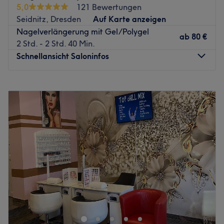
5,0
121 Bewertungen
Wimpernverlängerung buchen.
Seidnitz, Dresden
Auf Karte anzeigen
Nächste öffentliche Verkehrsmittel:
Nagelverlängerung mit Gel/Polygel
ab
80 €
2 Std. - 2 Std. 40 Min.
Nur einen Katzensprung entfernt, direkt gegenüber des
Schnellansicht Saloninfos
Salons, befindet sich die Bus- & Straßenbahnhaltestelle
Pirnaischer Platz in Dresden.
Montag
Geschlossen
Das Team:
Dienstag
08:00
–
15:00
Das Studio verfügt über ein kleines, aber engagiertes
Mittwoch
08:00
–
15:00
Team von Mitarbeitern, die sich um die Kunden kümmern.
Donnerstag
08:00
–
15:00
Dieses erfahrene und professionelle Team ist stets
Freitag
08:00
–
15:00
bemüht, jedem Kunden ein einmaliges und
Samstag
08:00
–
12:00
unvergessliches Erlebnis zu bieten. Sie legen großen Wert
Sonntag
Geschlossen
auf individuelle Kundenbetreuung und -zufriedenheit und
arbeiten mit Leidenschaft und Hingabe, um die
Das Nagelstudio by Natalie Babik ist ein Nagelstudio,
bestmöglichen Ergebnisse zu erzielen.
das sich in Dresden befindet. In diesem Salon werden
Was uns an dem Salon gefällt:
Kunden von einem kleinen Team von Mitarbeitern betreut.
Atmosphäre: Einladend, Modern, Sauber.
Überzeuge dich selbst und buche deinen Termin direkt