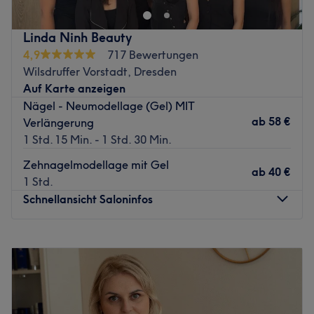
pflegenden Gesichtsbehandlungen, Massagen,
Haarentfernungsmethoden und vielem mehr wählen.
Linda Ninh Beauty
Garantiert wirst du den Salon nicht ohne einen tollen
4,9
717 Bewertungen
Glow verlassen.
Wilsdruffer Vorstadt, Dresden
Nächste öffentliche Verkehrsmittel:
Auf Karte anzeigen
Die Haltestelle Louisenstraße ist nur wenige Schritte
Nägel - Neumodellage (Gel) MIT
neben dem Salon.
ab
58 €
Verlängerung
1 Std. 15 Min. - 1 Std. 30 Min.
Das Team:
Das professionelle Team ist zertifiziert in allen
Zehnagelmodellage mit Gel
ab
40 €
Behandlungen und arbeitet mit viel Können und aus
1 Std.
Leidenschaft. Hier wird Vietnamesisch und Deutsch
Schnellansicht Saloninfos
gesprochen.
Was uns an dem Salon gefällt:
Montag
09:00
–
20:00
Atmosphäre: Entspannt, freundlich, angenehm.
Dienstag
09:00
–
20:00
Expertise: Wimpernverlängerung, Gel-Nägel mit Design.
Mittwoch
09:00
–
20:00
Extras: Zentral gelegen mit diversen
Donnerstag
09:00
–
20:00
Restaurantmöglichkeiten in der Nähe.
Freitag
09:00
–
20:00