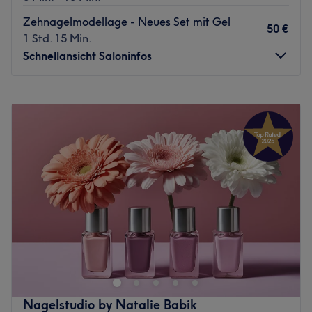
Extras: Gut zu erreichen, Zentral gelegen.
Das Dreamteam weist mehrere Jahre Erfahrungen vor und
Zehnagelmodellage - Neues Set mit Gel
Zurück zur Salonansicht
kennt sich besonders gut mit ausgefallenen Nageldesigns
50 €
1 Std. 15 Min.
aus. Eine Beratung ist auf Deutsch, Englisch, sowie
Schnellansicht Saloninfos
Vietnamesisch möglich.
Was uns an dem Salon gefällt:
Montag
09:00
–
19:00
Atmosphäre: Modern, sauber, entspannend
Dienstag
09:00
–
19:00
Expertise: Nagelpflege & Design
Mittwoch
09:00
–
19:00
Produkte und Produktmarken: Hochwertige Produkte
Donnerstag
09:00
–
19:00
Extras: Kostenlose Parkplätze, kostenlose Getränke,
Freitag
09:00
–
19:00
klimatisiert
Samstag
10:00
–
18:00
Zurück zur Salonansicht
Sonntag
Geschlossen
Sarah Nails Beauty Studio ist ein renommiertes
Nagelstudio in der wunderschönen Altstadt von Dresden.
Es ist bekannt für seine hervorragenden Serviceleistungen
und setzt neue Maßstäbe in der Schönheitsbranche.
Neben Nagelmodellagen, Pediküre & Maniküre kannst
Nagelstudio by Natalie Babik
du hier auch Termine für eine schöne