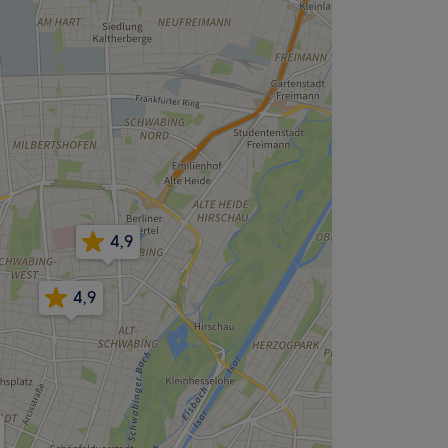
4,9
4,9