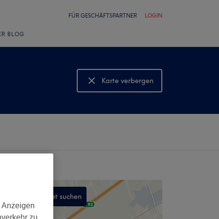
FÜR GESCHÄFTSPARTNER
LOGIN
ER BLOG
Karte verbergen
Karte anzeigen
In diesem Gebiet suchen
d Anzeigen
,
nverkehr zu