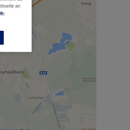
ebseite an
e-
n