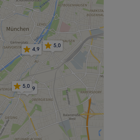
5,0
4,9
5,0
4,9