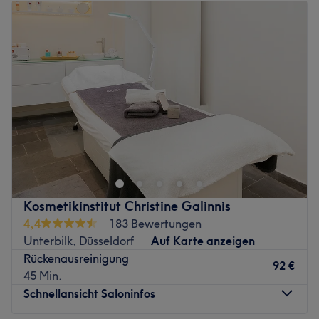
chinesische Massagen.
Dienstag
10:00
–
20:00
Extras: Zu deiner Behandlung erhältst du ein kostenloses
Mittwoch
10:00
–
20:00
Getränk.
Donnerstag
10:00
–
20:00
Zurück zur Salonansicht
Freitag
10:00
–
20:00
Samstag
10:00
–
16:00
Sonntag
Geschlossen
Haut lieben, Haut beobachten, Haut pflegen und nur von
den besten Produkten und Zutaten küssen lassen! Dein
Haut-Coach in der Schloßstraße 6 in Düsseldorf-
Pempelfort macht genau das! Ob jung oder alt, deine
Haut hat auch mal eine Auszeit verdient! Finde deinen
Kosmetikinstitut Christine Galinnis
Wunschtermin jetzt ganz einfach online oder per App
4,4
183 Bewertungen
über Treatwell und zeig deiner Haut, wie sehr du sie
Unterbilk, Düsseldorf
Auf Karte anzeigen
schätzt.
Rückenausreinigung
92 €
Zurück zur Salonansicht
45 Min.
Schnellansicht Saloninfos