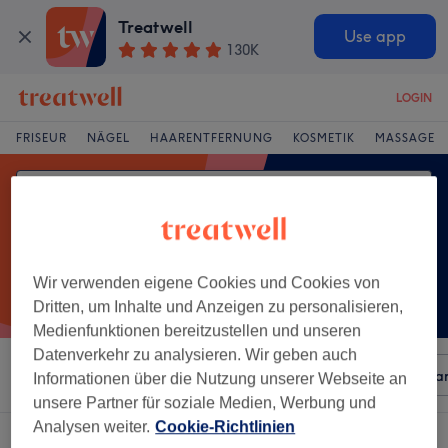
Treatwell
Use app
130K
LOGIN
FRISEUR
NÄGEL
HAARENTFERNUNG
KOSMETIK
MASSAGE
Wir verwenden eigene Cookies und Cookies von
Dritten, um Inhalte und Anzeigen zu personalisieren,
Medienfunktionen bereitzustellen und unseren
Datenverkehr zu analysieren. Wir geben auch
Sortieren nach
Beliebiger Preis
Besonderheiten
Mar
Informationen über die Nutzung unserer Webseite an
unsere Partner für soziale Medien, Werbung und
Analysen weiter.
Cookie-Richtlinien
Ein Salon, der anbietet:
reflexzonen-massage in Koblenz