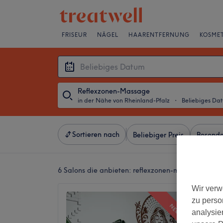
FRISEUR
NÄGEL
HAARENTFERNUNG
KOSMET
Reflexzonen-Massage
in der Nähe von Rheinland-Pfalz
・
Beliebiges Da
Sortieren nach
Beliebiger Preis
Besonde
6 Salons die anbieten:
reflexzonen-massagen in d
Wir verw
Murash
zu perso
NEU
Mannh
analysie
5,0