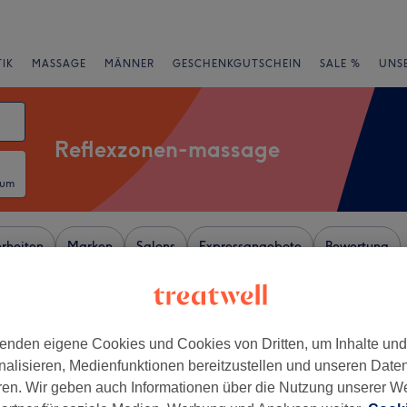
IK
MASSAGE
MÄNNER
GESCHENKGUTSCHEIN
SALE %
UNS
Reflexzonen-massage
tum
rheiten
Marken
Salons
Expressangebote
Bewertung
er Nähe von Rheinland-Pfalz
enden eigene Cookies und Cookies von Dritten, um Inhalte un
+
ki Head Spa
nalisieren, Medienfunktionen bereitzustellen und unseren Date
eim
−
ren. Wir geben auch Informationen über die Nutzung unserer W
34 Bewertungen