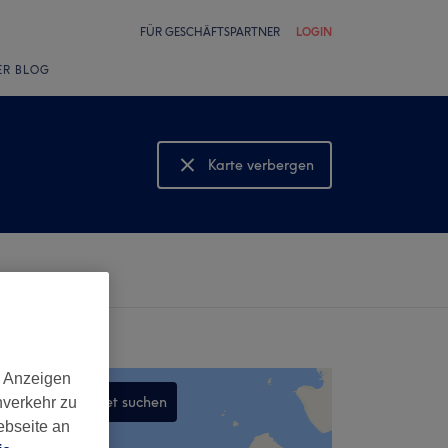
FÜR GESCHÄFTSPARTNER
LOGIN
ER BLOG
Karte verbergen
Karte anzeigen
d Anzeigen
In diesem Gebiet suchen
nverkehr zu
ebseite an
,