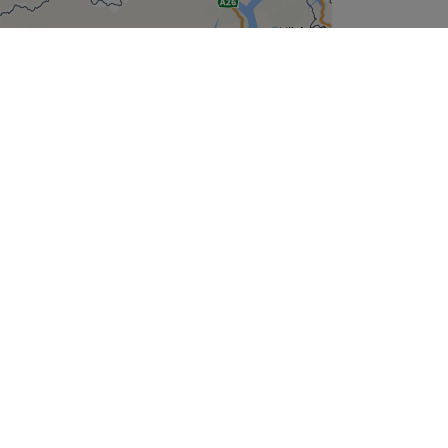
Leaflet
| ©
OpenStreetMap
contributors
Unternehmen
Über uns
Jobs
Impressum
Cookie-Einstellungen