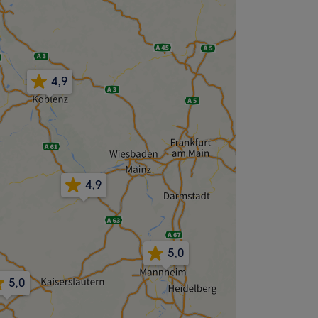
4,9
4,9
5,0
5,0