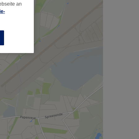
ebseite an
e-
n