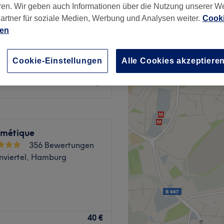
ren. Wir geben auch Informationen über die Nutzung unserer W
e, Hamburg
artner für soziale Medien, Werbung und Analysen weiter.
Cooki
ien
Cookie-Einstellungen
Alle Cookies akzeptiere
ab
39 €
métique
356 Bewertungen
enviertel, Hamburg
tet Suai Thai Massage eine
40 €
raditioneller thailändischer