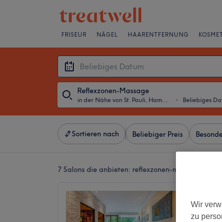
FRISEUR
NÄGEL
HAARENTFERNUNG
KOSMET
Reflexzonen-Massage
in der Nähe von St. Pauli, Hamburg
・
Beliebiges D
Sortieren nach
Beliebiger Preis
Besonde
7 Salons die anbieten:
reflexzonen-massagen in d
Suai T
Wir verw
4,8
zu perso
5624 Be