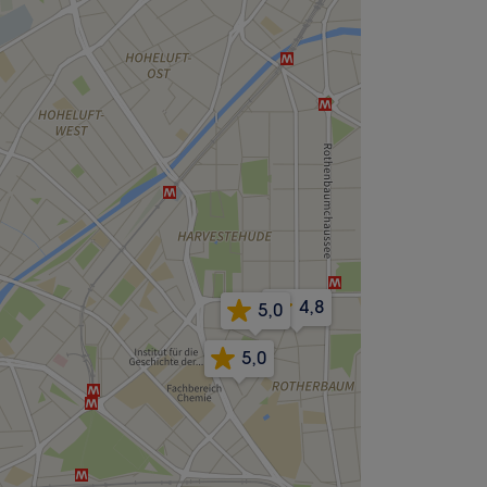
4,8
5,0
5,0