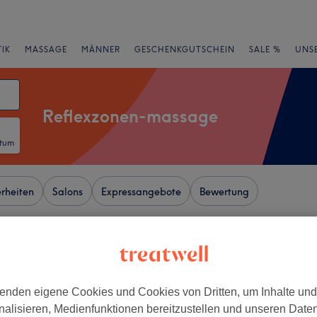
IK
MASSAGE
MÄNNER
GESCHENKGUTSCHEIN
SALE %
UNS
Reflexzonen-massage
atum
rheiten
Salons
Expressangebote
Bewertung
er Nähe von St. Pauli, Hamburg
+
hai Massage
enden eigene Cookies und Cookies von Dritten, um Inhalte un
−
nalisieren, Medienfunktionen bereitzustellen und unseren Date
wertungen