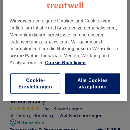
Montag
10:00
–
21:00
Dienstag
10:00
–
21:00
Wir verwenden eigene Cookies und Cookies von
Mittwoch
10:00
–
21:00
Dritten, um Inhalte und Anzeigen zu personalisieren,
Donnerstag
10:00
–
21:00
Medienfunktionen bereitzustellen und unseren
Freitag
10:00
–
21:00
Datenverkehr zu analysieren. Wir geben auch
Samstag
10:00
–
21:00
Informationen über die Nutzung unserer Webseite an
Sonntag
10:00
–
20:00
unsere Partner für soziale Medien, Werbung und
Analysen weiter.
Cookie-Richtlinien
Hattest du einen stressigen Tag und sehnst dich nach
innerer Ausgeglichenheit? Dann statte dem Studio Thai
Cookie-
Alle Cookies
Massage Pai in Hamburg, Barmbek einen Besuch ab.
Einstellungen
akzeptieren
Komm vorbei und lass dich auf deinem Weg in die
gewohnte Balance begleiten. Entspannend und
Yasmin Beauty
belebend.
4,8
551 Bewertungen
Nächste öffentliche Verkehrsmittel:
St. Georg, Hamburg
Auf Karte anzeigen
Nebenzeiten
Die Bus Station Wachtelstraße ist nur 1 Gehminute von
ab
40,80 €