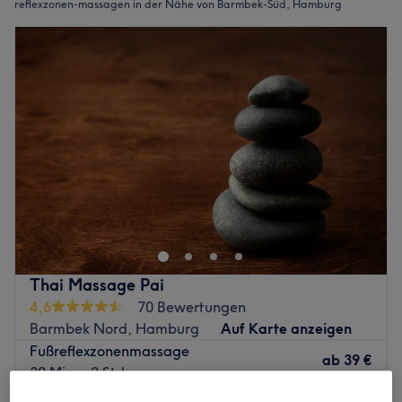
reflexzonen-massagen in der Nähe von Barmbek-Süd, Hamburg
Thai Massage Pai
4,6
70 Bewertungen
Barmbek Nord, Hamburg
Auf Karte anzeigen
Fußreflexzonenmassage
ab
39 €
30 Min. - 2 Std.
Schnellansicht Saloninfos