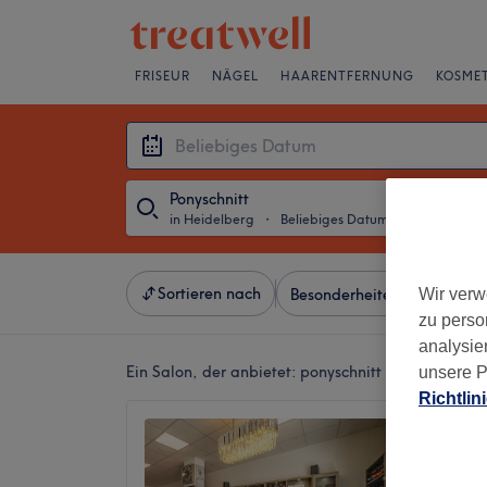
FRISEUR
NÄGEL
HAARENTFERNUNG
KOSMET
Ponyschnitt
in Heidelberg
・
Beliebiges Datum
Sortieren nach
Wir verw
Besonderheiten
Salons
zu perso
analysie
Ein Salon, der anbietet:
ponyschnitt in Heidelberg
unsere P
Richtlin
Fascina
4,4
Weststa