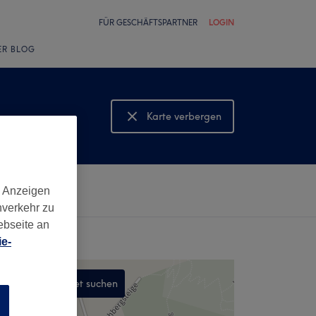
FÜR GESCHÄFTSPARTNER
LOGIN
ER BLOG
Karte verbergen
Karte anzeigen
d Anzeigen
nverkehr zu
ebseite an
e-
In diesem Gebiet suchen
n
,