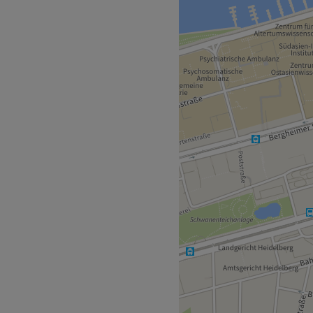
ur 3 Gehminuten vom Salon
n Mitarbeitern, die sich um
hochqualifiziert und bietet
iduellen Bedürfnisse der
eutsch, Englisch, sowie
tspannend
 Gesichtsbehandlungen,
e Produkte
arrierefrei
Zurück zur Salonansicht