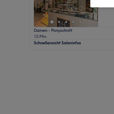
Damen - Ponyschnitt
15 Min.
Schnellansicht Saloninfos
Montag
Geschlossen
Dienstag
10:00
–
19:00
Mittwoch
10:00
–
19:00
Donnerstag
10:00
–
19:00
Freitag
10:00
–
19:00
Samstag
10:00
–
16:00
Sonntag
Geschlossen
Fascination Hairstyle ist ein renommierter 
Der Salon ist bekannt für seine exzellent