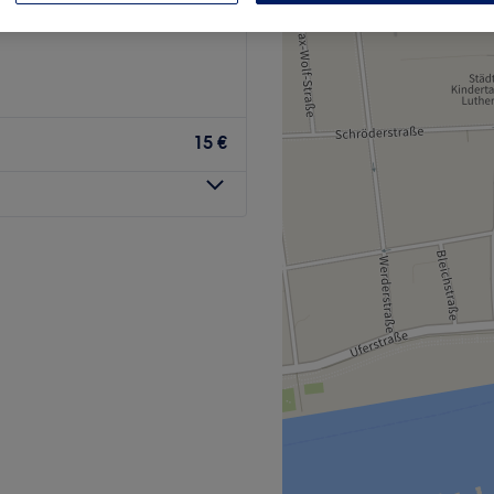
15 €
Friseursalon in Heidelberg.
e Kundenbetreuung und