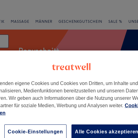
IK
MASSAGE
MÄNNER
GESCHENKGUTSCHEIN
SALE %
UNS
Ponyschnitt
enden eigene Cookies und Cookies von Dritten, um Inhalte un
Expressangebote
Bewertung
nalisieren, Medienfunktionen bereitzustellen und unseren Date
ren. Wir geben auch Informationen über die Nutzung unserer W
artner für soziale Medien, Werbung und Analysen weiter.
Cooki
ien
+
tion Hairstyle
38 Bewertungen
−
Cookie-Einstellungen
Alle Cookies akzeptiere
dt, Heidelberg