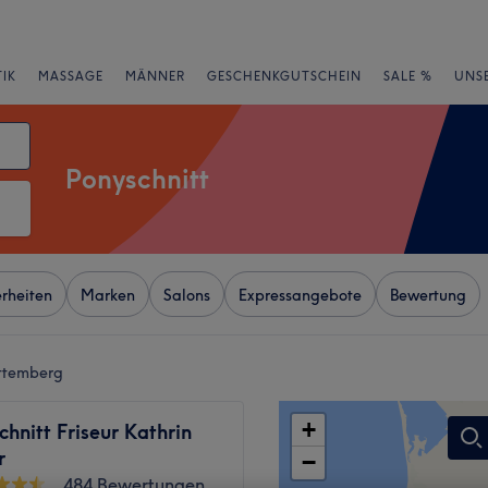
IK
MASSAGE
MÄNNER
GESCHENKGUTSCHEIN
SALE %
UNS
Ponyschnitt
rheiten
Marken
Salons
Expressangebote
Bewertung
rttemberg
+
chnitt Friseur Kathrin
r
−
484 Bewertungen