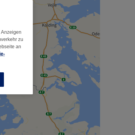
d Anzeigen
nverkehr zu
ebseite an
e-
n