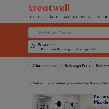
FRISEUR
NÄGEL
HAARENTFERNUNG
KOSMET
Ponyschnitt
in Baden-Württemberg
・
Beliebiges Datum
Sortieren nach
Beliebiger Preis
Besonde
15 Salons die anbieten:
ponyschnitt in Baden-Wü
Kaisers
Mockle
4,7