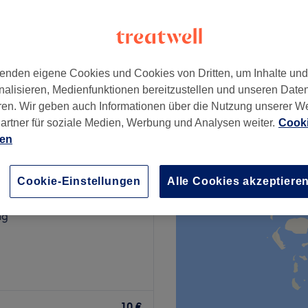
Württemberg
enden eigene Cookies und Cookies von Dritten, um Inhalte un
6 €
nalisieren, Medienfunktionen bereitzustellen und unseren Date
ren. Wir geben auch Informationen über die Nutzung unserer W
artner für soziale Medien, Werbung und Analysen weiter.
Cooki
ien
r's Cut
Cookie-Einstellungen
Alle Cookies akzeptiere
171 Bewertungen
ng
er geschmackvoll
athrin Mockler. In diesem
10 €