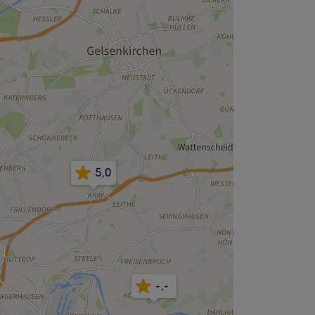
5,0
-,-