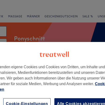
IK
MASSAGE
MÄNNER
GESCHENKGUTSCHEIN
SALE %
UNS
Ponyschnitt
rheiten
Marken
Salons
Expressangebote
Bewertung
enden eigene Cookies und Cookies von Dritten, um Inhalte un
nalisieren, Medienfunktionen bereitzustellen und unseren Date
ren. Wir geben auch Informationen über die Nutzung unserer W
artner für soziale Medien, Werbung und Analysen weiter.
Cooki
ien
+
 ANschnitt
191 Bewertungen
−
Cookie-Einstellungen
Alle Cookies akzeptiere
sen