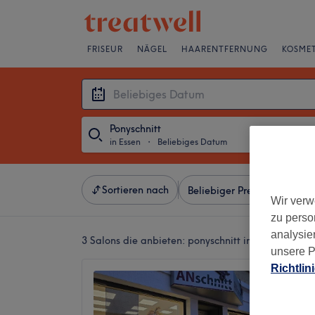
FRISEUR
NÄGEL
HAARENTFERNUNG
KOSMET
Ponyschnitt
in Essen
・
Beliebiges Datum
Sortieren nach
Beliebiger Preis
Besonde
Wir verw
zu perso
analysie
3 Salons die anbieten:
ponyschnitt in Essen
unsere P
Richtlin
Friseur
5,0
Kray, Es