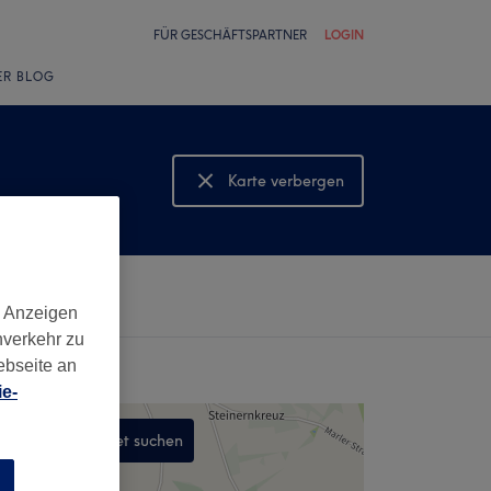
FÜR GESCHÄFTSPARTNER
LOGIN
ER BLOG
Karte verbergen
Karte anzeigen
d Anzeigen
nverkehr zu
ebseite an
e-
In diesem Gebiet suchen
,
n