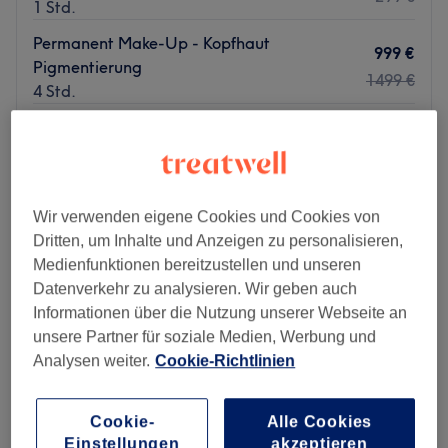
1 Std.
Permanent Make-Up - Kopfhaut
999 €
Pigmentierung
1499 €
4 Std.
Permanent Make-Up - Oberlid
399 €
Eyeliner/Winged Liner
499 €
2 Std.
Schnellansicht Saloninfos
Wir verwenden eigene Cookies und Cookies von
Dritten, um Inhalte und Anzeigen zu personalisieren,
Montag
09:00
–
20:00
Medienfunktionen bereitzustellen und unseren
Dienstag
09:00
–
20:00
Datenverkehr zu analysieren. Wir geben auch
Mittwoch
09:00
–
20:00
Informationen über die Nutzung unserer Webseite an
Donnerstag
09:00
–
20:00
unsere Partner für soziale Medien, Werbung und
Freitag
09:00
–
20:00
Analysen weiter.
Cookie-Richtlinien
Samstag
10:00
–
14:00
Sonntag
Geschlossen
Cookie-
Alle Cookies
Einstellungen
akzeptieren
Bei Benztown Beauty kannst du dir dich von einem wahren