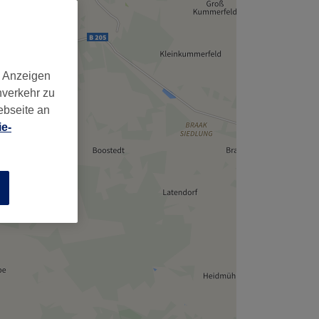
,
d Anzeigen
nverkehr zu
ebseite an
e-
n