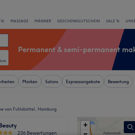
IK
MASSAGE
MÄNNER
GESCHENKGUTSCHEIN
SALE %
UNS
Permanent & semi-permanent ma
atum
rheiten
Marken
Salons
Expressangebote
Bewertung
e von Fuhlsbüttel, Hamburg
+
 Beauty
236 Bewertungen
−