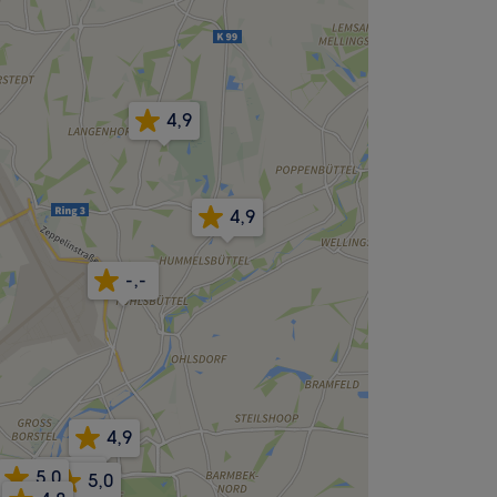
4,9
4,9
-,-
4,9
4,8
5,0
5,0