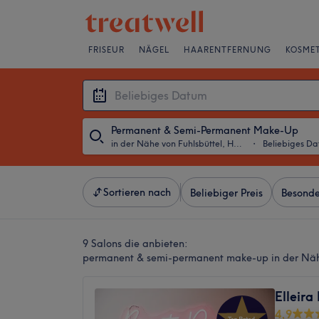
FRISEUR
NÄGEL
HAARENTFERNUNG
KOSMET
Permanent & Semi-Permanent Make-Up
in der Nähe von Fuhlsbüttel, Hamburg
・
Beliebiges D
Sortieren nach
Beliebiger Preis
Besonde
9 Salons die anbieten:
permanent & semi-permanent make-up in der Näh
Elleira
4,9