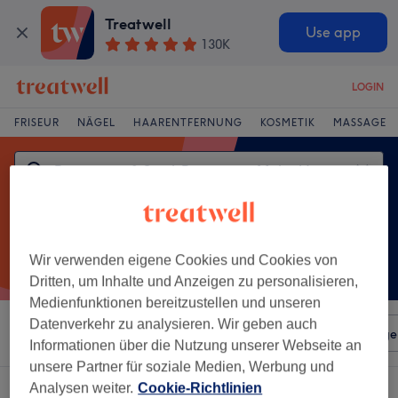
Treatwell
Use app
130K
LOGIN
FRISEUR
NÄGEL
HAARENTFERNUNG
KOSMETIK
MASSAGE
Wir verwenden eigene Cookies und Cookies von
Dritten, um Inhalte und Anzeigen zu personalisieren,
Medienfunktionen bereitzustellen und unseren
Datenverkehr zu analysieren. Wir geben auch
Sortieren nach
Beliebiger Preis
Salons
Expressange
Informationen über die Nutzung unserer Webseite an
unsere Partner für soziale Medien, Werbung und
Analysen weiter.
Cookie-Richtlinien
Ein Salon, der anbietet: