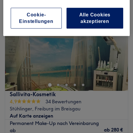
permanent & semi-permanent make-up in Freiburg im Breisgau
Cookie-
Alle Cookies
Einstellungen
akzeptieren
Sallivita-Kosmetik
4,9
34 Bewertungen
Stühlinger, Freiburg im Breisgau
Auf Karte anzeigen
Permanent Make-Up nach Vereinbarung
ab
280 €
ab