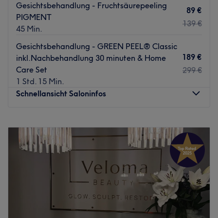
Gesichtsbehandlung - Fruchtsäurepeeling
89 €
PIGMENT
139 €
45 Min.
Gesichtsbehandlung - GREEN PEEL®️ Classic
189 €
inkl.Nachbehandlung 30 minuten & Home
Care Set
299 €
1 Std. 15 Min.
Schnellansicht Saloninfos
Montag
10:00
–
18:00
Dienstag
10:00
–
18:00
Mittwoch
10:00
–
18:00
Donnerstag
10:00
–
18:00
Freitag
10:00
–
18:00
Samstag
10:00
–
18:00
Sonntag
Geschlossen
Ahu Visage Beauty ist ein wunderschönes Kosmetikstudio,