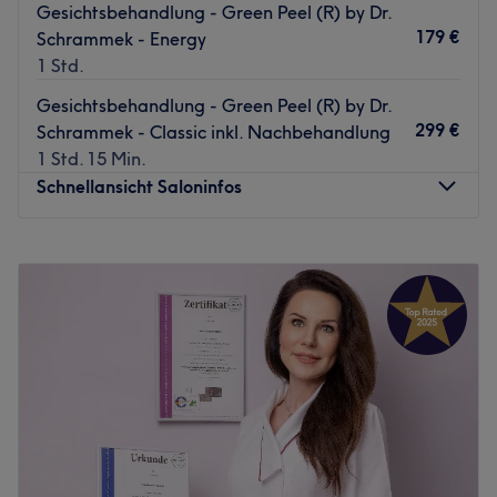
Gesichtsbehandlung - Green Peel (R) by Dr.
179 €
Schrammek - Energy
1 Std.
Gesichtsbehandlung - Green Peel (R) by Dr.
299 €
Schrammek - Classic inkl. Nachbehandlung
1 Std. 15 Min.
Schnellansicht Saloninfos
Montag
09:00
–
18:00
Dienstag
09:00
–
18:00
Mittwoch
09:00
–
18:00
Donnerstag
09:00
–
18:00
Freitag
09:00
–
18:00
Samstag
09:00
–
18:00
Sonntag
Geschlossen
Bei HautDluxe By Markellos Cosmetic in Berlin kannst du
dem Alltagsstress entkommen und dich dabei rundum