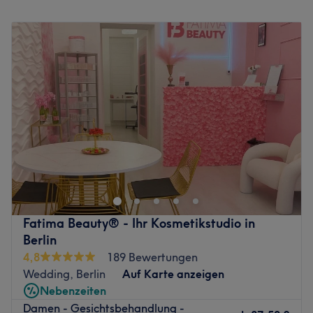
Was uns an dem Salon gefällt:
Montag
08:00
–
15:30
Atmosphäre: Harmonisch, beruhigend, freundlich
Dienstag
08:00
–
20:00
Expertise: Massagen
Mittwoch
08:00
–
20:00
Produkte und Produktmarken: Tierversuchsfreie Produkte
Donnerstag
08:00
–
20:00
Extras: Kostenlose Getränke, kostenpflichtige Parkplätze,
Freitag
08:00
–
20:00
kostenloses W-LAN
Samstag
08:00
–
20:00
Zurück zur Salonansicht
Sonntag
10:00
–
18:00
Traumhaft lange Wimpern, top Maniküre oder auf
Hochglanz polierte Nägel – all diese Wünsche erfüllt das
Kosmetikinstitut SBeauty in Berlin-Wedding. Der schnellste
und sicherste Weg zum persönlichen Termin bei den
Schönheitsprofis führt über Treatwell.
Fatima Beauty® - Ihr Kosmetikstudio in
Berlin
Und dann begrüßt einen ein heller und moderner Raum
4,8
189 Bewertungen
mit Entspannungsambiente und fein ausgewählten
Wedding, Berlin
Auf Karte anzeigen
Details. Eine wahre Schönheitsoase für Erholung und
Nebenzeiten
kompetente Beratung für den neuen Wunsch-Look. Das
Damen - Gesichtsbehandlung -