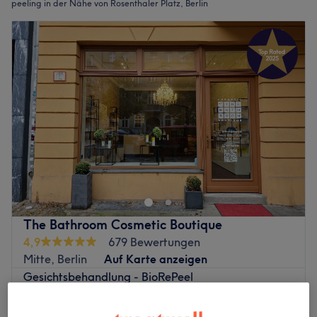
peeling in der Nähe von Rosenthaler Platz, Berlin
The Bathroom Cosmetic Boutique
4,9
679 Bewertungen
Mitte, Berlin
Auf Karte anzeigen
Gesichtsbehandlung - BioRePeel
ab
105 €
(BioRePeelCl3)
45 Min. - 1 Std.