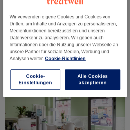
Gesichtsbehandlung - DMK Enzyme
ab
105 €
Treatment
Wir verwenden eigene Cookies und Cookies von
1 Std. 15 Min. - 1 Std. 30 Min.
Dritten, um Inhalte und Anzeigen zu personalisieren,
Medienfunktionen bereitzustellen und unseren
Gesichtsbehandlung - DMK Enzyme
Datenverkehr zu analysieren. Wir geben auch
ab
200 €
Therapie & BioRePeel
Informationen über die Nutzung unserer Webseite an
1 Std. 30 Min. - 2 Std.
unsere Partner für soziale Medien, Werbung und
Schnellansicht Saloninfos
Analysen weiter.
Cookie-Richtlinien
Montag
09:30
–
20:30
Dienstag
09:30
–
21:00
Cookie-
Alle Cookies
Einstellungen
akzeptieren
Mittwoch
09:30
–
21:00
Donnerstag
10:00
–
21:00
Freitag
09:30
–
20:00
Samstag
09:30
–
19:00
Sonntag
Geschlossen
Bei The Bathroom Cosmetic Boutique in Berlin-Mitte