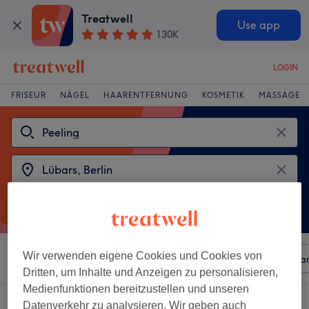
Treatwell
Use app
130K
LOGIN
FRISEUR
NÄGEL
HAARENTFERNUNG
KOSMETIK
MASSAGE
Wir verwenden eigene Cookies und Cookies von
Sortieren nach
Beliebiger Preis
Besonderheiten
Mar
Dritten, um Inhalte und Anzeigen zu personalisieren,
Medienfunktionen bereitzustellen und unseren
2 Salons die anbieten:
peeling in der Nähe von Lübars, Berlin
Datenverkehr zu analysieren. Wir geben auch