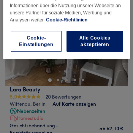
Informationen über die Nutzung unserer Webseite an
unsere Partner für soziale Medien, Werbung und
Analysen weiter.
Cookie-Richtlinien
Cookie-
Alle Cookies
Einstellungen
akzeptieren
Lara Beauty
5,0
20 Bewertungen
Wittenau, Berlin
Auf Karte anzeigen
Nebenzeiten
Homestudio
Gesichtsbehandlung -
ab
62,10 €
Fruchtsäurepeeling