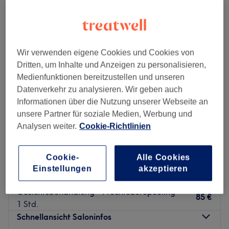
Wir verwenden eigene Cookies und Cookies von
Dritten, um Inhalte und Anzeigen zu personalisieren,
Medienfunktionen bereitzustellen und unseren
Datenverkehr zu analysieren. Wir geben auch
Informationen über die Nutzung unserer Webseite an
unsere Partner für soziale Medien, Werbung und
Analysen weiter.
Cookie-Richtlinien
Layal Beauty
Cookie-
Alle Cookies
5,0
651 Bewertungen
Einstellungen
akzeptieren
Falkenberg, Berlin
Auf Karte anzeigen
Gesichtsbehandlung - Fruchtsäurepeeling
85 €
1 Std.
Schnellansicht Saloninfos