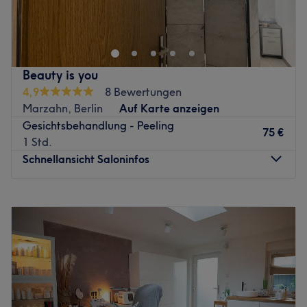
Institut für medizinische Kosmetik & Ästhetik
Harmonie für die Haut. Präzision für Ihre Ästhetik.
Zurück zur Salonansicht
Beauty is you
4,9
8 Bewertungen
Marzahn, Berlin
Auf Karte anzeigen
Gesichtsbehandlung - Peeling
75 €
1 Std.
Schnellansicht Saloninfos
Montag
08:00
–
19:00
Dienstag
08:00
–
19:00
Mittwoch
08:00
–
19:00
Donnerstag
08:00
–
19:00
Freitag
08:00
–
19:00
Samstag
Geschlossen
Sonntag
Geschlossen