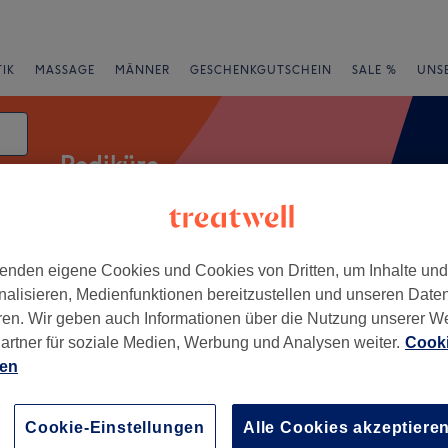
IK
MASSAGE
MÄNNER
GESCHENKGUTSCHEIN
SALE %
UNS
Pediküre
enden eigene Cookies und Cookies von Dritten, um Inhalte un
rheiten
Salons
Expressangebote
Bewertung
nalisieren, Medienfunktionen bereitzustellen und unseren Date
ren. Wir geben auch Informationen über die Nutzung unserer W
artner für soziale Medien, Werbung und Analysen weiter.
Cooki
ien
+
ßpflege & Kosmetik
dloff
−
Cookie-Einstellungen
Alle Cookies akzeptiere
108 Bewertungen