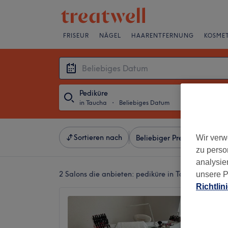
FRISEUR
NÄGEL
HAARENTFERNUNG
KOSMET
Pediküre
in Taucha
・
Beliebiges Datum
Sortieren nach
Wir verw
Beliebiger Preis
Besonde
zu perso
analysie
2 Salons die anbieten:
pediküre in Taucha
unsere P
Richtlin
Fachfu
Anja Ru
4,7