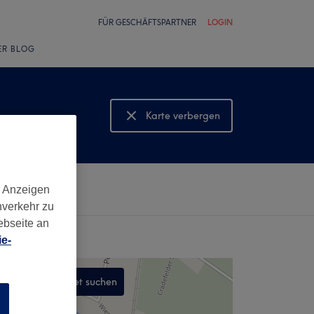
FÜR GESCHÄFTSPARTNER
LOGIN
ER BLOG
Karte verbergen
Karte anzeigen
d Anzeigen
nverkehr zu
ebseite an
e-
In diesem Gebiet suchen
n
,