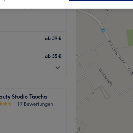
Portitz, Leipzig
ab
39 €
ab
35 €
eauty Studio Taucha
17 Bewertungen