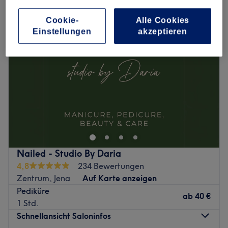
Cookie-
Alle Cookies
Einstellungen
akzeptieren
Nailed - Studio By Daria
4,8
234 Bewertungen
Zentrum, Jena
Auf Karte anzeigen
Pediküre
ab
40 €
1 Std.
Schnellansicht Saloninfos