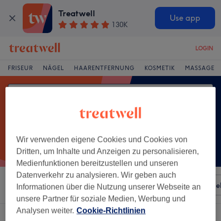
Treatwell
Use app
130K
LOGIN
FRISEUR
NÄGEL
HAARENTFERNUNG
KOSMETIK
MASSAGE
Wir verwenden eigene Cookies und Cookies von
Dritten, um Inhalte und Anzeigen zu personalisieren,
Medienfunktionen bereitzustellen und unseren
Datenverkehr zu analysieren. Wir geben auch
Sortieren nach
Besonderheiten
Salons
Expressange
Informationen über die Nutzung unserer Webseite an
unsere Partner für soziale Medien, Werbung und
Analysen weiter.
Cookie-Richtlinien
Ein Salon, der anbietet:
pediküre in Zentrum, Jena