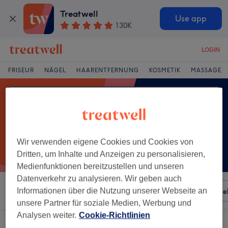
Treatwell
Use app
130K
LOGIN
FRISEUR
NÄGEL
HAARENTFERNUNG
KOSMETIK
MASSAGE
Wir verwenden eigene Cookies und Cookies von
Dritten, um Inhalte und Anzeigen zu personalisieren,
Medienfunktionen bereitzustellen und unseren
Datenverkehr zu analysieren. Wir geben auch
Sortieren nach
Informationen über die Nutzung unserer Webseite an
Besonderheiten
Salons
Expressange
unsere Partner für soziale Medien, Werbung und
Analysen weiter.
Cookie-Richtlinien
Ein Salon, der anbietet:
pediküre in Jena