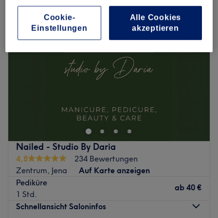
Cookie-
Alle Cookies
Einstellungen
akzeptieren
Nailed - Studio By Daria
4,8
234 Bewertungen
Zentrum, Jena
Auf Karte anzeigen
Pediküre
ab
40 €
1 Std.
Schnellansicht Saloninfos