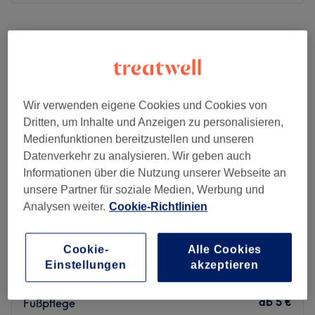
Montag
10:00
–
19:30
Dienstag
10:00
–
19:30
Mittwoch
10:00
–
19:30
Donnerstag
10:00
–
19:30
Freitag
10:00
–
19:30
Wir verwenden eigene Cookies und Cookies von
Samstag
10:00
–
19:30
Dritten, um Inhalte und Anzeigen zu personalisieren,
Sonntag
Geschlossen
Medienfunktionen bereitzustellen und unseren
Datenverkehr zu analysieren. Wir geben auch
Du träumst von atemberaubenden Nägeln? Dann findest
Informationen über die Nutzung unserer Webseite an
du bei Hier Nails Beauty Salon garantiert den richtigen
unsere Partner für soziale Medien, Werbung und
Service für dich. Wähle unte einer Vielzahl von
Analysen weiter.
Cookie-Richtlinien
Nagelmodellagen und Designs aus.
Nächste öffentliche Verkehrsmittel
Urban Spa - Ottensen
Cookie-
Alle Cookies
4,7
3137 Bewertungen
Der Bahnhof Altona liegt nur vier Gehminuten vom Salon
Einstellungen
akzeptieren
Altona Bahnhof, Hamburg
Auf Karte anzeigen
entfernt.
EXTRAS zur Basic 1 und 2 Pediküre und
Das Team
ab
5 €
Fußpflege