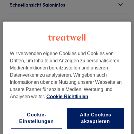
Schnellansicht Saloninfos
Montag
09:30
–
19:30
Dienstag
09:30
–
19:30
Mittwoch
09:30
–
19:30
Donnerstag
09:30
–
19:30
Freitag
09:30
–
19:30
Wir verwenden eigene Cookies und Cookies von
Samstag
09:30
–
18:00
Dritten, um Inhalte und Anzeigen zu personalisieren,
Sonntag
Geschlossen
Medienfunktionen bereitzustellen und unseren
Datenverkehr zu analysieren. Wir geben auch
Im professionellen Studio Naney Beauty in Hamburg-
Informationen über die Nutzung unserer Webseite an
Harburg kannst du dich entspannt zurücklehnen,
unsere Partner für soziale Medien, Werbung und
während die Experten deine Hände und Füße mit einer
Analysen weiter.
Cookie-Richtlinien
großen Auswahl an langanhaltenden Lacken oder
Designs verschönern. Egal ob du dir ausgefallene Design
Lion Nails
oder natürlich gepflegte Nägel zaubern lassen willst, bei
Cookie-
Alle Cookies
4,8
177 Bewertungen
Einstellungen
akzeptieren
der großen Auswahl an Maniküre und Pediküren,
Wandsbek, Hamburg
Auf Karte anzeigen
langanhaltenden Lacken und Nagelmodellagen ist
Pediküre inkl. Massage