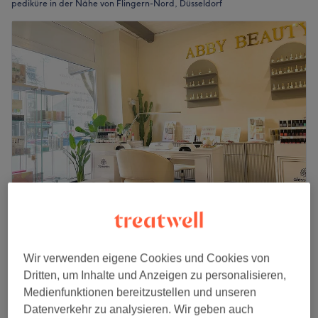
pediküre in der Nähe von Flingern-Nord, Düsseldorf
Abby Beauty Studio
4,8
849 Bewertungen
Wir verwenden eigene Cookies und Cookies von
Flingern-Nord, Düsseldorf
Auf Karte anzeigen
Dritten, um Inhalte und Anzeigen zu personalisieren,
Pediküre
ab
35 €
Medienfunktionen bereitzustellen und unseren
40 Min. - 1 Std. 15 Min.
Datenverkehr zu analysieren. Wir geben auch