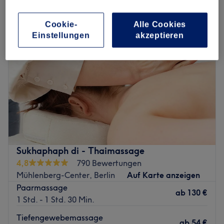
Cookie-
Alle Cookies
Einstellungen
akzeptieren
Sukhaphaph di - Thaimassage
4,8
790 Bewertungen
Mühlenberg-Center, Berlin
Auf Karte anzeigen
Paarmassage
ab
130 €
1 Std. - 1 Std. 30 Min.
Tiefengewebemassage
ab
54 €