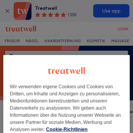
Treatwell
Use app
130K
LOGIN
FRISEUR
NÄGEL
HAARENTFERNUNG
KOSMETIK
MASSAGE
Wir verwenden eigene Cookies und Cookies von
Dritten, um Inhalte und Anzeigen zu personalisieren,
Medienfunktionen bereitzustellen und unseren
Datenverkehr zu analysieren. Wir geben auch
Sortieren nach
Beliebiger Preis
Salons
Expressange
Informationen über die Nutzung unserer Webseite an
unsere Partner für soziale Medien, Werbung und
Analysen weiter.
Cookie-Richtlinien
Ein Salon, der anbietet:
paarmassage in Greifswalder Straße, Berlin