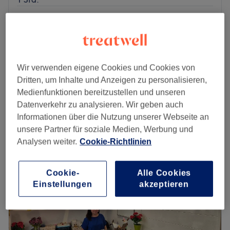
Traditionelle Thai Paarmassage
ab
85,50 €
mit Öl 90 min (bitte 2x buchen)
Spare bis zu 10%
1 Std. 30 Min.
Traditionelle Thai Paarmassage
ab
108 €
Wir verwenden eigene Cookies und Cookies von
mit Öl 120 min (bitte 2x buchen)
Spare bis zu 10%
Dritten, um Inhalte und Anzeigen zu personalisieren,
2 Std.
Medienfunktionen bereitzustellen und unseren
Schnellansicht Saloninfos
Datenverkehr zu analysieren. Wir geben auch
Informationen über die Nutzung unserer Webseite an
Montag
11:00
–
20:00
unsere Partner für soziale Medien, Werbung und
Dienstag
11:00
–
20:00
Analysen weiter.
Cookie-Richtlinien
Mittwoch
11:00
–
20:00
Donnerstag
11:00
–
20:00
Cookie-
Alle Cookies
Freitag
11:00
–
20:00
Einstellungen
akzeptieren
Samstag
10:00
–
20:00
Sonntag
12:00
–
19:00
Im Massagestudio Home Spa in Berlin, Westend dreht