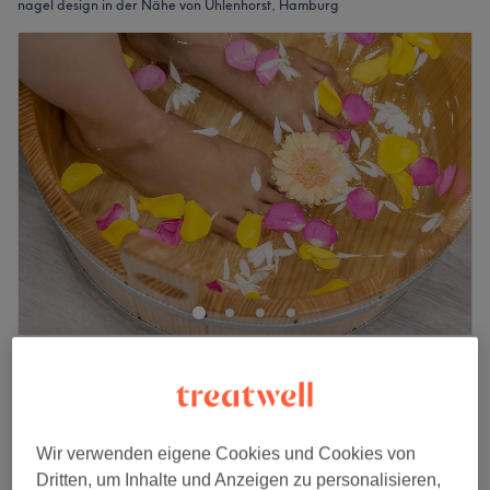
nagel design in der Nähe von Uhlenhorst, Hamburg
Yeu Beauty Studio
4,7
1177 Bewertungen
Uhlenhorst, Hamburg
Auf Karte anzeigen
Nagel Design
ab
1 €
5 Min. - 50 Min.
Wir verwenden eigene Cookies und Cookies von
Dritten, um Inhalte und Anzeigen zu personalisieren,