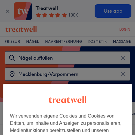
Treatwell
Use app
130K
LOGIN
FRISEUR
NÄGEL
HAARENTFERNUNG
KOSMETIK
MASSAGE
Sortieren nach
Beliebiger Preis
Besonderheiten
Mar
Wir verwenden eigene Cookies und Cookies von
Dritten, um Inhalte und Anzeigen zu personalisieren,
Medienfunktionen bereitzustellen und unseren
2 Salons die anbieten:
nägel auffüllen in Mecklenburg-Vorpommern