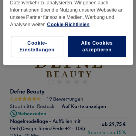
Datenverkehr zu analysieren. Wir geben auch
Informationen über die Nutzung unserer Webseite an
unsere Partner für soziale Medien, Werbung und
Analysen weiter.
Cookie-Richtlinien
Cookie-
Alle Cookies
Einstellungen
akzeptieren
Defne Beauty
4,6
19 Bewertungen
Stadtmitte, Rostock
Auf Karte anzeigen
Nebenzeiten
Nagelmodellage - Auffüllen mit
ab
29,75 €
Gel (Design: Stein/Perle +2 - 10€)
Spare bis zu 15%
2 Std. 40 Min.