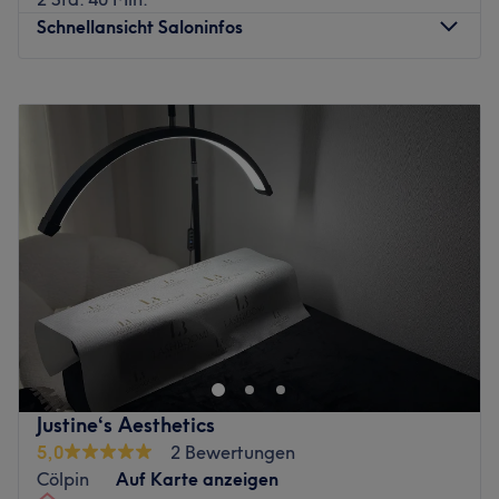
Schnellansicht Saloninfos
Montag
09:00
–
16:00
Dienstag
09:00
–
16:00
Mittwoch
09:00
–
16:00
Donnerstag
08:00
–
17:00
Freitag
09:00
–
16:00
Samstag
Geschlossen
Sonntag
Geschlossen
Rostock'taki Kosmetikstudio Defne Beauty, Schönheit ve
tıbbi kozmetik ürünleri için özel bir uzmandır. Das Studio
bietet bir görünüm Paleti: profesyonel
Wimpernverlängerungen ve beraberlik özellikleriyle kalıcı
Makyaj, kozmetik ve fachfußpflege için çok uzun ömürlü
Justine‘s Aesthetics
bir makyajdır. Kopf bis Fuß'un Wohlbefinden'inden gelen
5,0
2 Bewertungen
Uzmanlık Bilgisi.
Cölpin
Auf Karte anzeigen