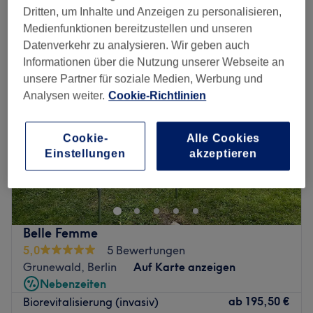
nadellose mesotherapie in der Nähe von Schlosspark Charlottenburg,
Dritten, um Inhalte und Anzeigen zu personalisieren,
Berlin
Medienfunktionen bereitzustellen und unseren
Datenverkehr zu analysieren. Wir geben auch
Informationen über die Nutzung unserer Webseite an
unsere Partner für soziale Medien, Werbung und
Analysen weiter.
Cookie-Richtlinien
Cookie-
Alle Cookies
Einstellungen
akzeptieren
Belle Femme
5,0
5 Bewertungen
Grunewald, Berlin
Auf Karte anzeigen
Nebenzeiten
ab
195,50 €
Biorevitalisierung (invasiv)