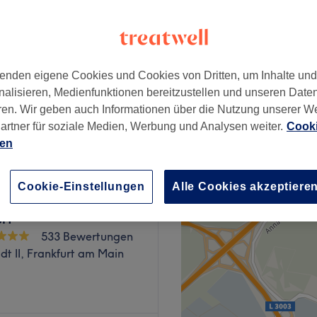
456 Bewertungen
Frankfurt am Main
enden eigene Cookies und Cookies von Dritten, um Inhalte un
nalisieren, Medienfunktionen bereitzustellen und unseren Date
abrasion
ab
109 €
ren. Wir geben auch Informationen über die Nutzung unserer W
artner für soziale Medien, Werbung und Analysen weiter.
Cooki
ien
Cookie-Einstellungen
Alle Cookies akzeptiere
t für Schöne Haut -
urt
533 Bewertungen
dt II, Frankfurt am Main
ow Bar - Skyline Plaza als