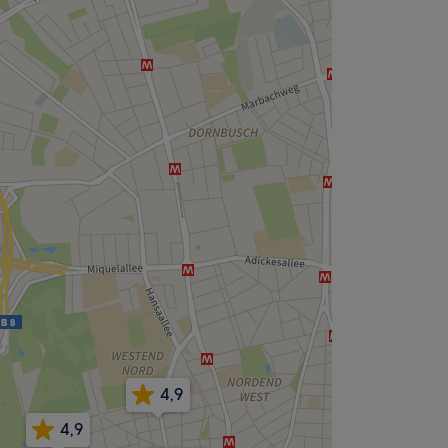
4,9
4,9