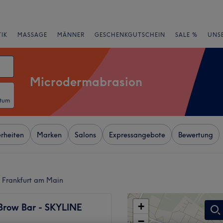
IK
MASSAGE
MÄNNER
GESCHENKGUTSCHEIN
SALE %
UNS
Microdermabrasion
atum
rheiten
Marken
Salons
Expressangebote
Bewertung
 Frankfurt am Main
+
Brow Bar - SKYLINE
−