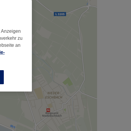
,
d Anzeigen
nverkehr zu
ebseite an
e-
n