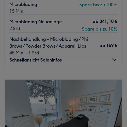
Microblading
Spare bis zu 100%
15 Min.
ab
341,10 €
Microblading Neuanlage
2 Std.
Spare bis zu 10%
Nachbehandlung - Microblading / Phi
ab
169 €
Brows / Powder Brows / Aquarell Lips
45 Min. - 1 Std.
Schnellansicht Saloninfos
Montag
11:00
–
20:00
Dienstag
11:00
–
20:00
Mittwoch
11:00
–
20:00
Donnerstag
11:00
–
20:00
Freitag
11:00
–
20:00
Samstag
11:00
–
20:00
Sonntag
Geschlossen