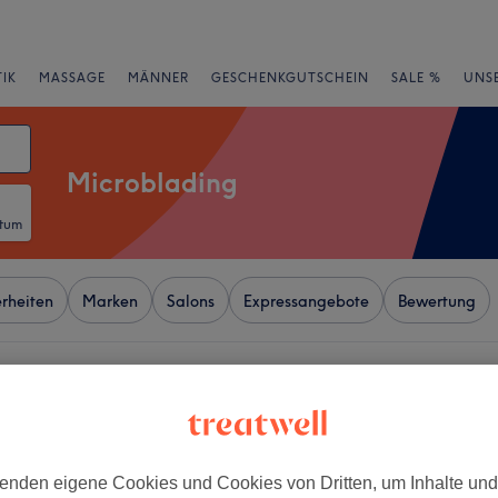
IK
MASSAGE
MÄNNER
GESCHENKGUTSCHEIN
SALE %
UNS
Microblading
atum
rheiten
Marken
Salons
Expressangebote
Bewertung
 von Eppendorf, Hamburg
+
eauty Salon
453 Bewertungen
−
enden eigene Cookies und Cookies von Dritten, um Inhalte un
ude, Hamburg