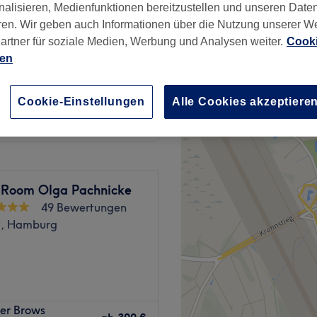
nalisieren, Medienfunktionen bereitzustellen und unseren Date
ren. Wir geben auch Informationen über die Nutzung unserer W
artner für soziale Medien, Werbung und Analysen weiter.
Cooki
ien
350 €
Cookie-Einstellungen
Alle Cookies akzeptiere
399 €
 Room Olga Pachnicke
49 Bewertungen
t, Hamburg
e Woche mit einer tollen
er Brows
m Thuy Beauty Salon ist das