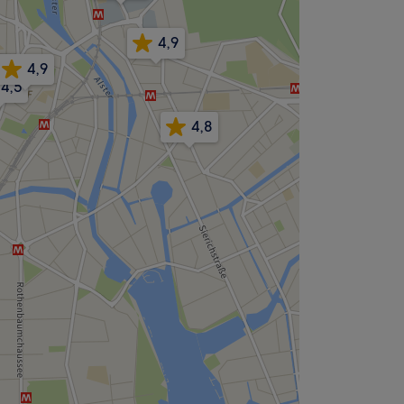
4,9
4,9
4,5
4,8