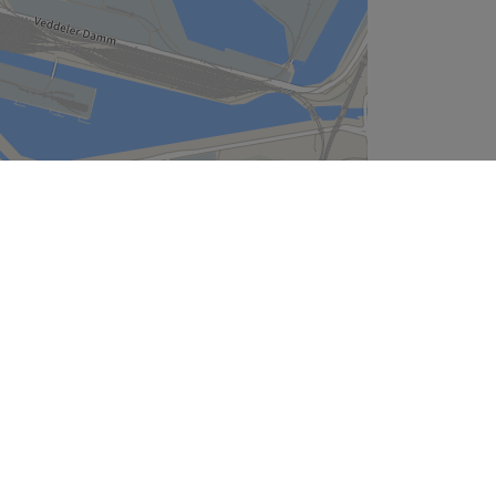
Leaflet
| ©
OpenStreetMap
contributors
Unternehmen
Über uns