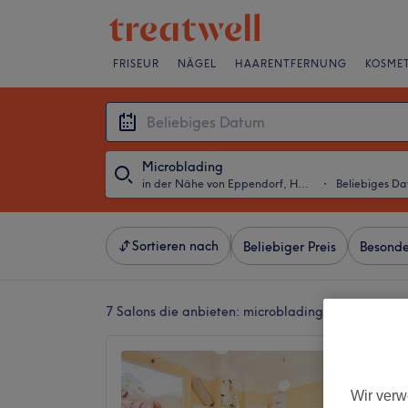
FRISEUR
NÄGEL
HAARENTFERNUNG
KOSMET
Microblading
in der Nähe von Eppendorf, Hamburg
・
Beliebiges D
Sortieren nach
Beliebiger Preis
Besonde
7 Salons die anbieten:
microblading in der Nähe
Thuy B
4,8
Wir verw
Winterh