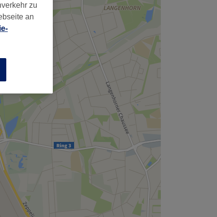
nverkehr zu
ebseite an
e-
n