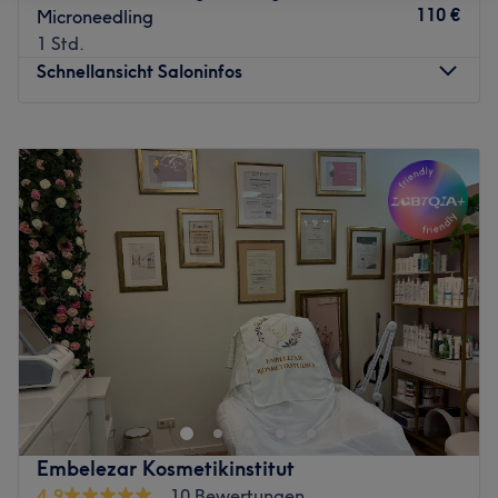
110 €
Microneedling
1 Std.
Schnellansicht Saloninfos
Montag
14:00
–
20:00
Dienstag
14:00
–
20:00
Mittwoch
Geschlossen
Donnerstag
14:00
–
20:00
Freitag
14:00
–
20:00
Samstag
10:00
–
19:00
Sonntag
Geschlossen
Manchmal definiert sich Schönheit nur durch eine subtile
Wahrnehmung, manchmal liegt sie in einem einzigen
Lächeln, manchmal ist ein Augenaufschlag ihr Ausdruck
und manchmal sind es nur kleine Hervorhebungen. Funda
von Alephskin in Frankfurt, Kalbach-Riedberg hat es sich
Embelezar Kosmetikinstitut
zur Aufgabe gemacht die innere Schönheit auch nach
4,9
10 Bewertungen