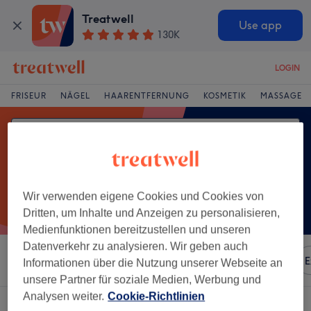
Treatwell
Use app
130K
LOGIN
FRISEUR
NÄGEL
HAARENTFERNUNG
KOSMETIK
MASSAGE
Wir verwenden eigene Cookies und Cookies von
Dritten, um Inhalte und Anzeigen zu personalisieren,
Medienfunktionen bereitzustellen und unseren
Datenverkehr zu analysieren. Wir geben auch
Sortieren nach
Besonderheiten
Marken
Salons
E
Informationen über die Nutzung unserer Webseite an
unsere Partner für soziale Medien, Werbung und
Analysen weiter.
Cookie-Richtlinien
Ein Salon, der anbietet:
micro-needling in Göttingen