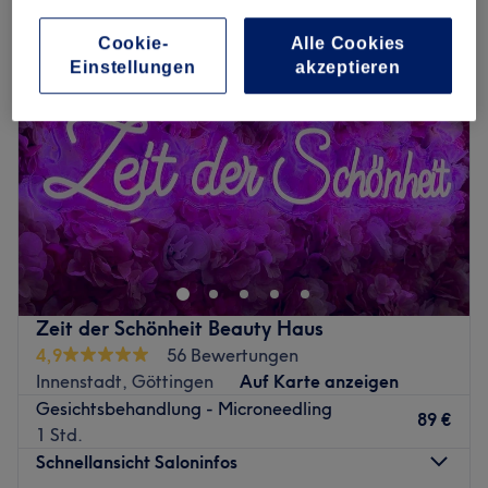
Cookie-
Alle Cookies
Einstellungen
akzeptieren
Zeit der Schönheit Beauty Haus
4,9
56 Bewertungen
Innenstadt, Göttingen
Auf Karte anzeigen
Gesichtsbehandlung - Microneedling
89 €
1 Std.
Schnellansicht Saloninfos