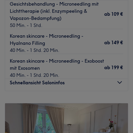
mir mit dem First Date Treatment – einer ausführlichen
Gesichtsbehandlung - Microneedling mit
Analyse und Beratung, bei der wir gemeinsam die
Lichttherapie (inkl. Enzympeeling &
ab
109 €
optimale Pflege- und Behandlungsstrategie festlegen. Ich
Vapozon-Bedampfung)
begleite Sie professionell und individuell auf Ihrem Weg
50 Min. - 1 Std.
zu einer sichtbar gesünderen, stärkeren und
Korean skincare - Microneedling -
ausgeglichenen Haut.
ab
149 €
Hyalnano Filling
Freuen Sie sich auf ehrliche, wirksame Hautpflege, die
40 Min. - 1 Std. 20 Min.
echte Veränderungen bewirkt.
Korean skincare - Microneedling - Exoboost
Zurück zur Salonansicht
ab
199 €
mit Exosomen
40 Min. - 1 Std. 20 Min.
Schnellansicht Saloninfos
Montag
11:00
–
20:00
Dienstag
11:00
–
20:00
Mittwoch
12:00
–
20:00
Donnerstag
11:00
–
20:00
Freitag
11:00
–
20:00