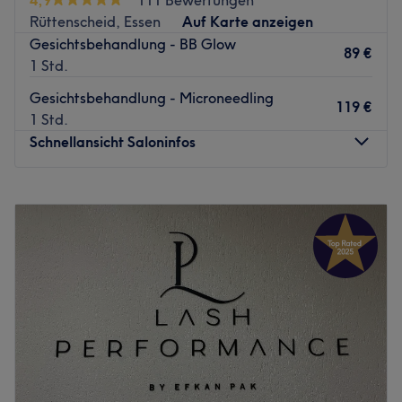
Rüttenscheid, Essen
Auf Karte anzeigen
Gesichtsbehandlung - BB Glow
89 €
1 Std.
Gesichtsbehandlung - Microneedling
119 €
1 Std.
Schnellansicht Saloninfos
Montag
09:00
–
18:00
Dienstag
09:00
–
18:00
Mittwoch
09:00
–
18:00
Donnerstag
09:00
–
18:00
Freitag
09:00
–
18:00
Samstag
09:00
–
15:00
Sonntag
Geschlossen
Der Beauty-Salon OhMyBeauty in Essen ist dein One-
Stop-Studio für Haare und Haut. Das Angebot ist