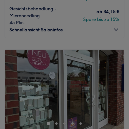
Gesichtsbehandlung -
ab
84,15 €
Microneedling
Spare bis zu 15%
45 Min.
Schnellansicht Saloninfos
Montag
10:00
–
19:00
Dienstag
10:00
–
19:00
Mittwoch
10:00
–
19:00
Donnerstag
10:00
–
19:00
Freitag
10:00
–
19:00
Samstag
10:00
–
19:00
Sonntag
10:00
–
19:00
Der moderne Salon Ay Beauty Asena Yazar in Essen ist
dein Spot für professionelle Kosmetikbehandlungen und
langanhaltende Haarentfernung, die deine Haut zum
Strahlen bringen. In einem stilvollen Ambiente dreht sich
hier alles um deine persönliche Auszeit und präzise