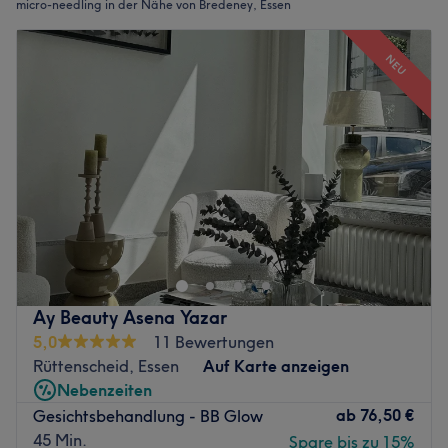
micro-needling in der Nähe von Bredeney, Essen
NEU
Ay Beauty Asena Yazar
5,0
11 Bewertungen
Rüttenscheid, Essen
Auf Karte anzeigen
Nebenzeiten
ab
76,50 €
Gesichtsbehandlung - BB Glow
45 Min.
Spare bis zu 15%