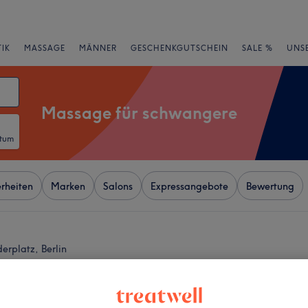
IK
MASSAGE
MÄNNER
GESCHENKGUTSCHEIN
SALE %
UNS
Massage für schwangere
atum
rheiten
Marken
Salons
Expressangebote
Bewertung
erplatz, Berlin
+
 Thaimassage Berlin
−