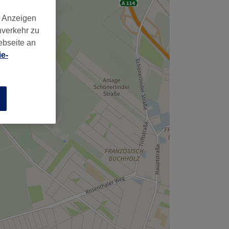
,
d Anzeigen
nverkehr zu
ebseite an
e-
n