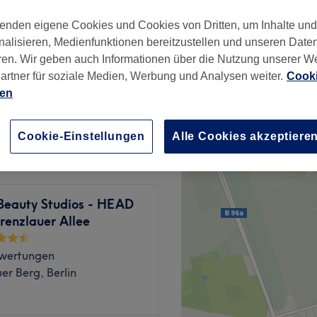
wertungen
enden eigene Cookies und Cookies von Dritten, um Inhalte un
er Berg, Berlin
nalisieren, Medienfunktionen bereitzustellen und unseren Date
ren. Wir geben auch Informationen über die Nutzung unserer W
artner für soziale Medien, Werbung und Analysen weiter.
Cooki
ien
75 €
89 €
Cookie-Einstellungen
Alle Cookies akzeptiere
Beauty Studios - HEAD
renzlauer Allee
wertungen
er Berg, Berlin
at Po School und ihrer