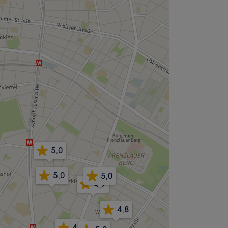
5,0
5,0
5,0
4,7
4,8
4,9