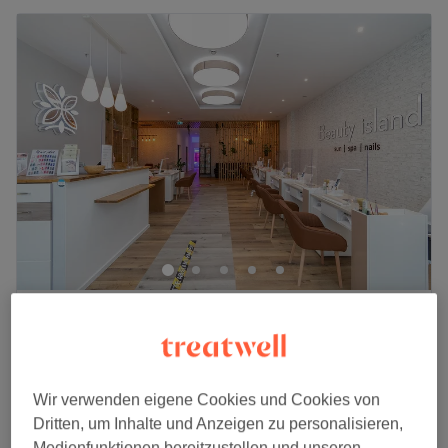
Beauty Island in den Wilmersdorfer Arcaden
4,6
1256 Bewertungen
Wilmersdorfer Arkaden, Berlin
Auf Karte anzeigen
Maniküre
Wir verwenden eigene Cookies und Cookies von
ab
10 €
15 Min.
Dritten, um Inhalte und Anzeigen zu personalisieren,
Medienfunktionen bereitzustellen und unseren