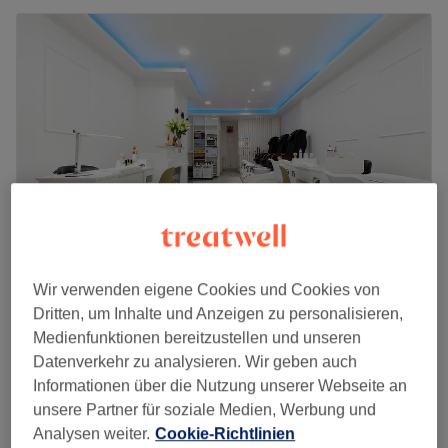
Wir verwenden eigene Cookies und Cookies von
The Nail Bar - Berlin
Dritten, um Inhalte und Anzeigen zu personalisieren,
4,8
2301 Bewertungen
Medienfunktionen bereitzustellen und unseren
Wilmersdorf, Berlin
Auf Karte anzeigen
Datenverkehr zu analysieren. Wir geben auch
Maniküre - THE NAIL BAR
ab
16 €
Informationen über die Nutzung unserer Webseite an
20 Min. - 45 Min.
unsere Partner für soziale Medien, Werbung und
Schnellansicht Saloninfos
Analysen weiter.
Cookie-Richtlinien