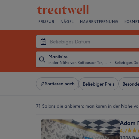
FRISEUR
NÄGEL
HAARENTFERNUNG
KOSMET
Maniküre
in der Nähe von Kottbusser Tor, Berlin
・
Beliebiges D
Sortieren nach
Beliebiger Preis
Besonde
71 Salons die anbieten:
maniküren in der Nähe von
Adam N
4,7
1206 Be