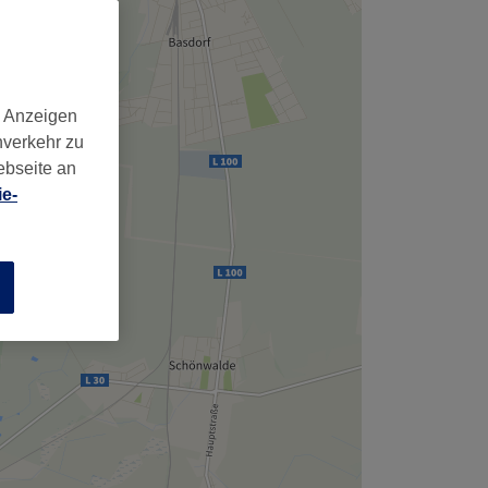
d Anzeigen
nverkehr zu
ebseite an
e-
n