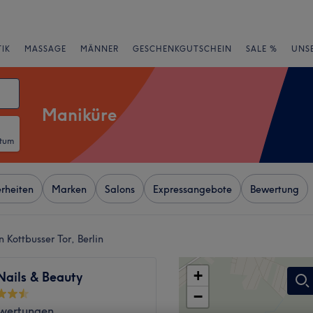
IK
MASSAGE
MÄNNER
GESCHENKGUTSCHEIN
SALE %
UNS
Maniküre
atum
rheiten
Marken
Salons
Expressangebote
Bewertung
 Kottbusser Tor, Berlin
+
ails & Beauty
−
wertungen