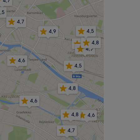
4,7
,5
4,7
4,5
4,9
4,8
4,5
4,9
4,6
4,5
4,8
4,6
4,8
4,6
4,7