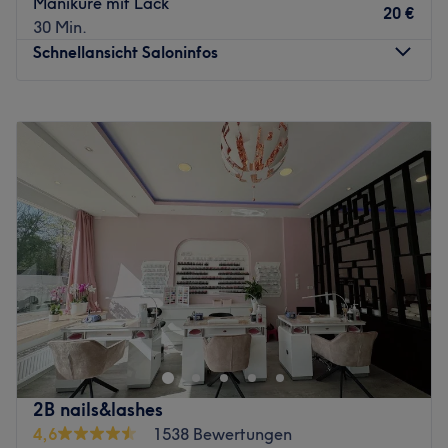
Maniküre mit Lack
20 €
30 Min.
Schnellansicht Saloninfos
Montag
10:00
–
20:00
Dienstag
10:00
–
20:00
Mittwoch
10:00
–
20:00
Donnerstag
10:00
–
20:00
Freitag
10:00
–
20:00
Samstag
10:00
–
20:00
Sonntag
Geschlossen
Ein gepflegtes Äußeres bis in die Fingerspitzen ist für
viele ein Muss. Daher schaue im Salon New-Nails in
Hamburg-Wandsbek vorbei und lass dich von
professionellen Leistungen und mit Bedacht
ausgewählten Produkten überzeugen. Hier kannst du dir
2B nails&lashes
neben pflegenden Behandlungen auch tolle Farben und
4,6
1538 Bewertungen
Designs für deine Nägel aussuchen!