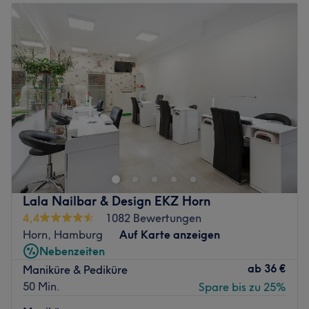
Dienstag
10:00
–
18:30
Mittwoch
10:00
–
18:30
Donnerstag
10:00
–
18:30
Freitag
10:00
–
18:30
Samstag
10:00
–
16:00
Sonntag
Geschlossen
Du bist auf der Suche nach einem neuen Look? Arezo &
Zarlascht's Schönheitssalon heißt dich herzlich
willkommen. In der Metropole Hamburg erwarten dich
erfrischende Dienstleistungen, die Haut und Körper
perfekt für den Sommer vorbereiten. Außerdem bekommst
Lala Nailbar & Design EKZ Horn
du moderne Frisuren und dazu passendes Make-up.
4,4
1082 Bewertungen
Nimm' dir Zeit für dich und wirf einen Blick rein bei Arezo
Horn, Hamburg
Auf Karte anzeigen
& Zarlascht's Schönheitssalon. Deinen Wunschtermin
Nebenzeiten
bekommt du einfach und bequem mit Treatwell!
ab
36 €
Maniküre & Pediküre
Du wünschst ein Abend oder Braut-Make-up? Arezo &
50 Min.
Spare bis zu 25%
Zarlascht's macht auch hier alle deine Wünsche möglich!