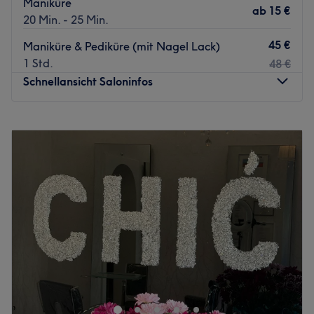
Maniküre
ab
15 €
Zurück zur Salonansicht
20 Min. - 25 Min.
45 €
Maniküre & Pediküre (mit Nagel Lack)
1 Std.
48 €
Schnellansicht Saloninfos
Montag
09:30
–
19:30
Dienstag
09:30
–
19:30
Mittwoch
09:30
–
19:30
Donnerstag
09:30
–
19:30
Freitag
09:30
–
19:30
Samstag
09:30
–
18:00
Sonntag
Geschlossen
Zu einem makellosen Erscheinungsbild gehören
wunderschöne Nägel und gepflegte Hände einfach dazu.
Bei Happy Nails in Hamburg-Horn findest du die
Expertinnen und Experten, denen du in Sachen