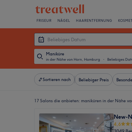
FRISEUR
NÄGEL
HAARENTFERNUNG
KOSMET
Maniküre
in der Nähe von Horn, Hamburg
・
Beliebiges Da
Sortieren nach
Beliebiger Preis
Besonde
17 Salons die anbieten:
maniküren in der Nähe v
New-Na
4,6
3049 Be