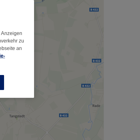
d Anzeigen
nverkehr zu
ebseite an
e-
n