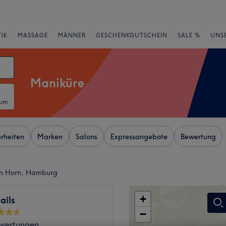
IK
MASSAGE
MÄNNER
GESCHENKGUTSCHEIN
SALE %
UNS
Maniküre
tum
rheiten
Marken
Salons
Expressangebote
Bewertung
on Horn, Hamburg
+
ils
−
wertungen