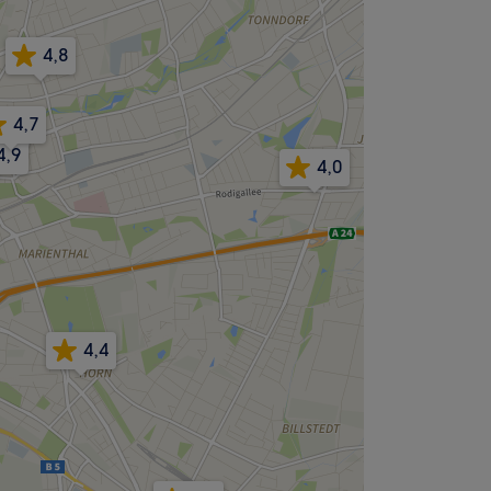
4,8
4,7
4,8
5
4,9
4,0
4,4