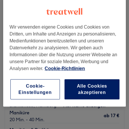
maniküren in der Nähe von Goßlers Park, Hamburg
Wir verwenden eigene Cookies und Cookies von
Dritten, um Inhalte und Anzeigen zu personalisieren,
Medienfunktionen bereitzustellen und unseren
Datenverkehr zu analysieren. Wir geben auch
Informationen über die Nutzung unserer Webseite an
unsere Partner für soziale Medien, Werbung und
Analysen weiter.
Cookie-Richtlinien
Cookie-
Alle Cookies
New Wave Nails
Einstellungen
akzeptieren
4,5
2585 Bewertungen
Blankenese, Hamburg
Auf Karte anzeigen
Maniküre
ab
17 €
20 Min. - 40 Min.