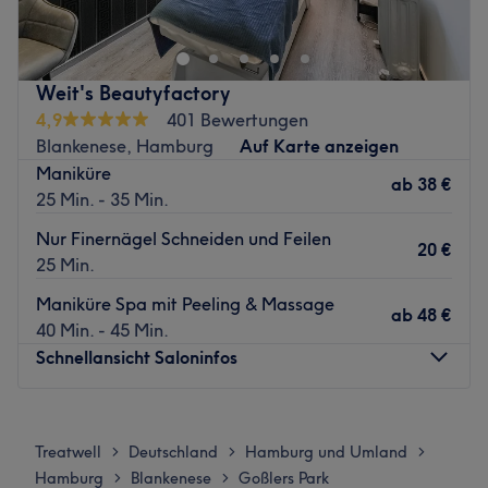
buche deinen Termin direkt und unkompliziert über die
Treatwell-App mit sofortiger Buchungsbestätigung.
Nächste öffentliche Verkehrsmittel:
Weit's Beautyfactory
4,9
401 Bewertungen
Nur wenige Meter entfernt, befindet sich der Bahnhof
Blankenese, Hamburg
Auf Karte anzeigen
"Iserbrook" in Hamburg.
Maniküre
ab
38 €
Das Team:
25 Min. - 35 Min.
Das Team besteht aus einer kleinen Anzahl an top
Nur Finernägel Schneiden und Feilen
ausgebildeten Nageldesignern. Mit ihrer freundlichen
20 €
25 Min.
und zuvorkommenden Art machen sie es dir leicht, dich
direkt wohl zu fühlen. Neben Deutsch kannst du auch
Maniküre Spa mit Peeling & Massage
ab
48 €
Englisch und Vietnamesisch mit ihnen sprechen.
40 Min. - 45 Min.
Schnellansicht Saloninfos
Was uns an dem Salon gefällt:
Atmosphäre: Einladend, modern, entspannend.
Expertise: Nagelpflege, Nagelmodellage.
Montag
Geschlossen
Extras: Gut zu erreichen, Haustiere erlaubt, kostenlose
Dienstag
08:00
–
16:00
Treatwell
Deutschland
Hamburg und Umland
>
>
>
Getränke zu deiner Behandlung.
Mittwoch
08:00
–
16:00
Hamburg
Blankenese
Goßlers Park
>
>