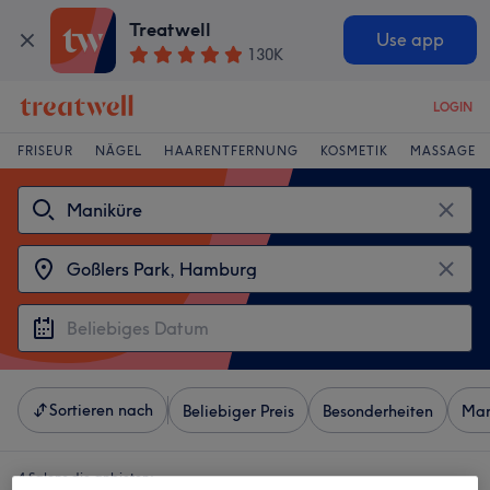
Treatwell
Use app
130K
LOGIN
FRISEUR
NÄGEL
HAARENTFERNUNG
KOSMETIK
MASSAGE
Sortieren nach
Beliebiger Preis
Besonderheiten
Mar
4 Salons die anbieten: