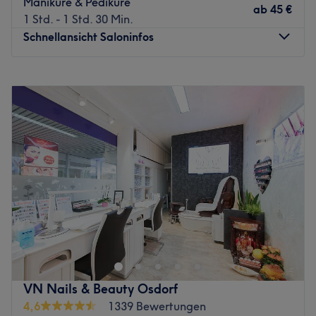
Maniküre & Pediküre
ab
45 €
1 Std. - 1 Std. 30 Min.
Schnellansicht Saloninfos
Montag
10:00
–
19:00
Dienstag
10:00
–
19:00
Mittwoch
10:00
–
19:00
Donnerstag
10:00
–
19:00
Freitag
10:00
–
19:00
Samstag
10:00
–
18:00
Sonntag
Geschlossen
Fesche, stylische Nägel gefälligst? Kein Problem! Das
Team von New Wave Nails, dem Nagelstudio in
Hamburg Blankenese, weiß dir mit Rat und Tat zur Seite
zu stehen. Ob bunt, dezent oder extra lang – hier bist du
genau richtig. Wozu also noch warten? Den persönlichen
VN Nails & Beauty Osdorf
Termin gibt's in nur wenigen Klicks hier auf Treatwell.
4,6
1339 Bewertungen