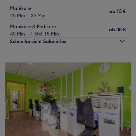
Maniküre
ab
15 €
25 Min. - 35 Min.
Maniküre & Pediküre
ab
38 €
50 Min. - 1 Std. 15 Min.
Schnellansicht Saloninfos
Montag
09:00
–
19:00
Dienstag
09:00
–
19:00
Mittwoch
09:00
–
19:00
Donnerstag
09:00
–
19:00
Freitag
09:00
–
19:00
Samstag
10:00
–
16:00
Sonntag
Geschlossen
In Berlin-Pankow hat die Kosmetik-Spezialistin Vu ihr
harmonisch eingerichtetes Wohlfühl-Domizil Studio Face
and Nails eingerichtet. Als Expertin für