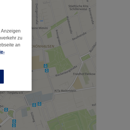
d Anzeigen
nverkehr zu
ebseite an
e-
n