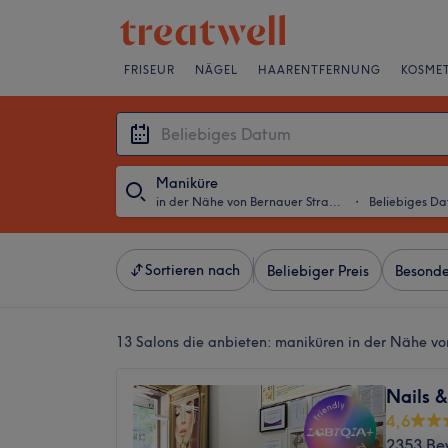
FRISEUR
NÄGEL
HAARENTFERNUNG
KOSMET
Maniküre
in der Nähe von Bernauer Straße, Berlin
・
Beliebiges D
Sortieren nach
Beliebiger Preis
Besonde
13 Salons die anbieten:
maniküren in der Nähe von
Nails 
4,6
2353 Be