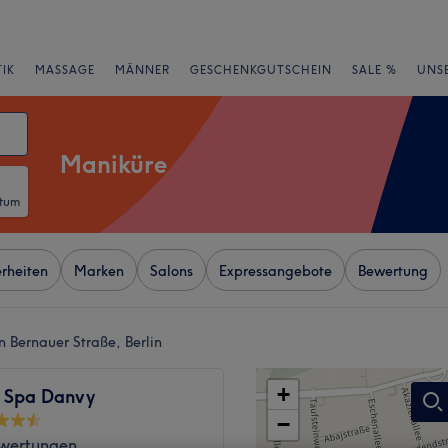
IK
MASSAGE
MÄNNER
GESCHENKGUTSCHEIN
SALE %
UNS
Maniküre
atum
rheiten
Marken
Salons
Expressangebote
Bewertung
 Bernauer Straße, Berlin
+
& Spa Danvy
−
wertungen