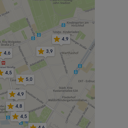
4,9
3,9
4,6
4,5
5,0
4,9
4,8
4,5
4,6