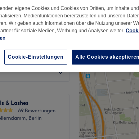
nzeiten
enden eigene Cookies und Cookies von Dritten, um Inhalte un
nalisieren, Medienfunktionen bereitzustellen und unseren Date
ren. Wir geben auch Informationen über die Nutzung unserer W
artner für soziale Medien, Werbung und Analysen weiter.
Cooki
ab
20 €
ien
Spare bis zu 20%
ab
28 €
Cookie-Einstellungen
Alle Cookies akzeptiere
Spare bis zu 20%
ls & Lashes
69 Bewertungen
llerndamm, Berlin