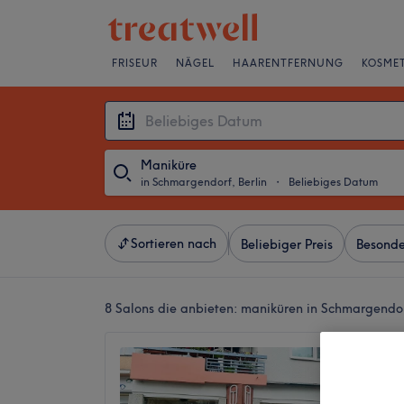
FRISEUR
NÄGEL
HAARENTFERNUNG
KOSMET
Maniküre
in Schmargendorf, Berlin
・
Beliebiges Datum
Sortieren nach
Beliebiger Preis
Besonde
8 Salons die anbieten:
maniküren in Schmargendorf
QT Bea
4,8
Schmarg