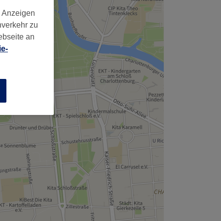
d Anzeigen
nverkehr zu
ebseite an
e-
n