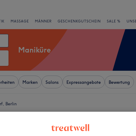
IK
MASSAGE
MÄNNER
GESCHENKGUTSCHEIN
SALE %
UNS
Maniküre
rheiten
Marken
Salons
Expressangebote
Bewertung
, Berlin
+
uty
887 Bewertungen
−
endorf, Berlin