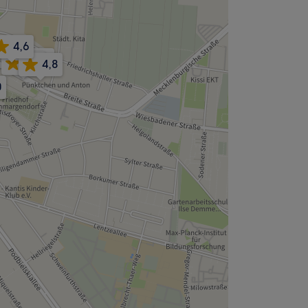
4,6
4,8
4,7
4,8
0