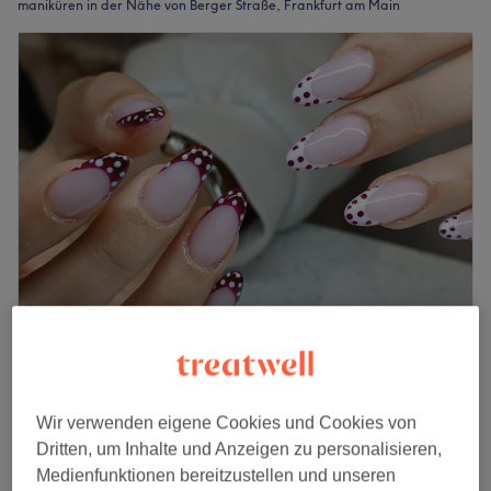
maniküren in der Nähe von Berger Straße, Frankfurt am Main
Fiora Nails
4,8
555 Bewertungen
Ostend, Frankfurt am Main
Auf Karte anzeigen
Wir verwenden eigene Cookies und Cookies von
Maniküre für Damen & Herren
ab
20 €
Dritten, um Inhalte und Anzeigen zu personalisieren,
20 Min. - 45 Min.
Medienfunktionen bereitzustellen und unseren
Schnellansicht Saloninfos