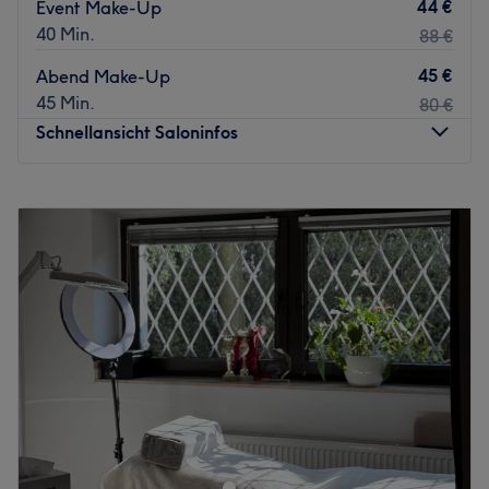
44 €
Event Make-Up
40 Min.
88 €
45 €
Abend Make-Up
45 Min.
80 €
Schnellansicht Saloninfos
Montag
Geschlossen
Dienstag
10:00
–
18:00
Mittwoch
10:00
–
18:00
Donnerstag
10:00
–
18:00
Freitag
10:00
–
18:00
Samstag
10:00
–
18:00
Sonntag
Geschlossen
Velora Beauty Center & Academy verbindet luxuriöse
Beauty-Behandlungen mit modernster Technologie. Das
Zentrum bietet professionelle Gesichtsbehandlungen,
hochwirksame Laser-Haarentfernung mit Candela-